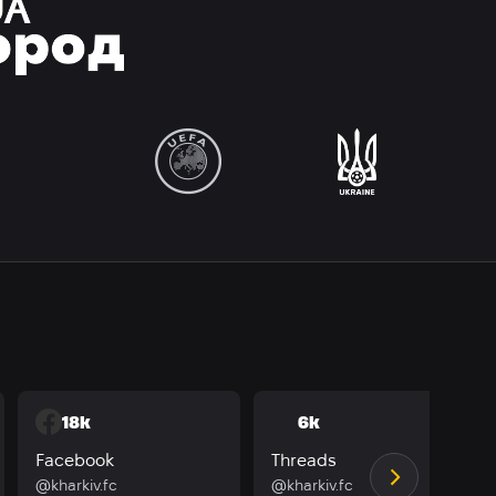
18k
6k
Facebook
Threads
@kharkiv.fc
@kharkiv.fc