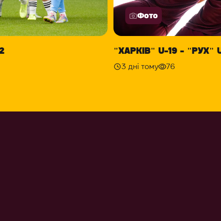
Фото
2
"ХАРКІВ" U-19 - "РУХ" U
3 дні тому
76