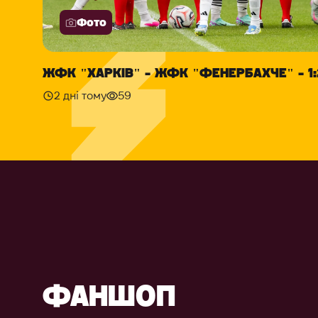
Фото
ЖФК "ХАРКІВ" - ЖФК "ФЕНЕРБАХЧЕ" - 1:
2 дні тому
59
ФАНШОП