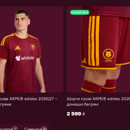
НОВИНКА
рова ХАРКІВ adidas 2026/27 –
Шорти ігрові ХАРКІВ adidas 202
гряна
домашні багряні
XS
S
M
L
XL
2XL
XS
S
M
L
XL
2 599 ₴
есуари
Сувеніри
17
29