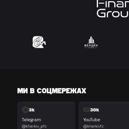
МИ В СОЦМЕРЕЖАХ
3k
30k
Telegram
YouTube
@kharkiv_pfc
@kharkivfc