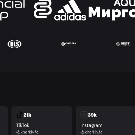
21k
39k
TikTok
Instagram
@kharkiv.fc
@kharkiv.fc