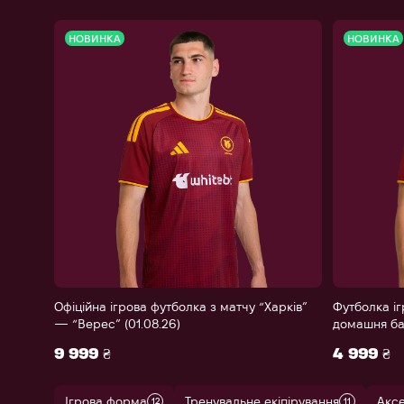
НОВИНКА
НОВИНКА
Офіційна ігрова футболка з матчу “Харків”
Футболка іг
— “Верес” (01.08.26)
домашня ба
9 999 ₴
4 999 ₴
Ігрова форма
Тренувальне екіпірування
Акс
12
11