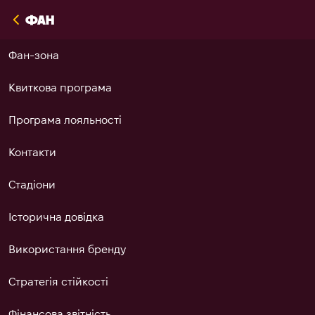
Харків
VS
Полісся
НОВИНИ
КОМАНДИ
МАТЧІ
АКАДЕМІЯ
КЛУБ
ФАН
Перша команда
Перша команда
Всі матчі
Основна інформація
Основна інформація
Фан-зона
Академія Футболу «Харків»
Відбір юних футболістів
НОВИНИ
U-21
U-21
Перша команда
Харківська академія
Керівництво
Квиткова програма
Жіноча команда
Жіноча команда
U-21
Київська академія
Наглядова рада
Програма лояльності
КОМАНДИ
U-19
U-19
Жіноча команда
Харківські Мальви
Контакти
МАТЧІ
Академія
Незламні
U-19
KIDS Харків
Стадіони
АКАДЕМІЯ
Незламні
Незламні
Відбір юних футболістів
Історична довідка
ЖІНОЧА КОМАНДА
КЛУБ
Ліга чемпіонів. ЖФК "Харків" -
Фото
Трансфери
Використання бренду
ЖФК "Бачка Топола". 8 серпня
ЖІНОЧА КОМАНДА
ЖФК "Харків" - ЖФК
ФАН
14:00
Ліга чемпіонів. ЖФК "Харків" -
06.08.2026, 16:30
85
"Фенербахче" - 1:2
Фото та відео
Стратегія стійкості
ЖФК "Бачка Топола". 8 серпня
06.08.2026, 00:54
45
14:00
06.08.2026, 16:30
85
Фінансова звітність
Всі новини