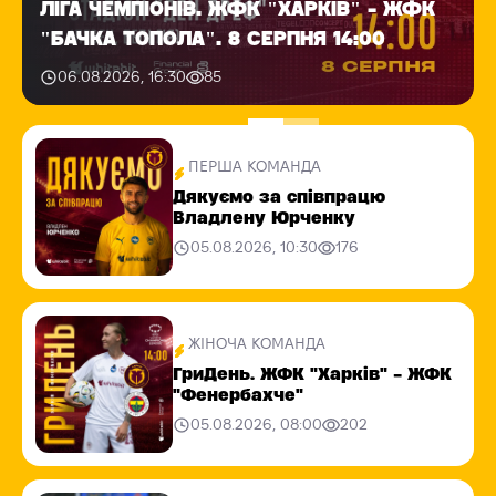
ЛІГА ЧЕМПІОНІВ. ЖФК "ХАРКІВ" - ЖФК
"БАЧКА ТОПОЛА". 8 СЕРПНЯ 14:00
06.08.2026, 16:30
85
ПЕРША КОМАНДА
Дякуємо за співпрацю
Владлену Юрченку
05.08.2026, 10:30
176
ЖІНОЧА КОМАНДА
ГриДень. ЖФК "Харків" - ЖФК
"Фенербахче"
05.08.2026, 08:00
202