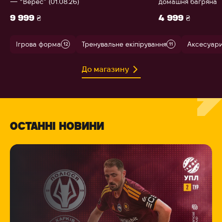
— “Верес” (01.08.26)
домашня багряна
9 999 ₴
4 999 ₴
Ігрова форма
Тренувальне екіпірування
Аксесуар
12
11
До магазину
ОСТАННІ НОВИНИ