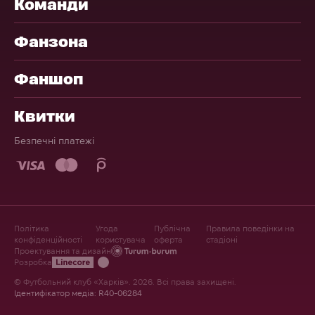
Команди
Фанзона
Фаншоп
Квитки
Безпечні платежі
Політика
Угода
Публічна
Правила поведінки на
конфіденційності
користувача
оферта
стадіоні
Проектування та дизайн
Розробка
© Футбольний клуб «Харків». 2026. Всі права захищені.
Ідентифікатор медіа: R40-06284