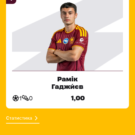
Рамік
Гаджи́єв
1,00
1
0
Статистика