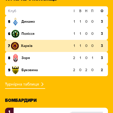
Клуб
І
В
Н
П
О
5
Динамо
1
1
0
0
3
6
Полісся
1
1
0
0
3
7
Харків
1
1
0
0
3
8
Зоря
2
1
0
1
3
9
Буковина
2
0
2
0
2
Турнірна таблиця
БОМБАРДИРИ
1