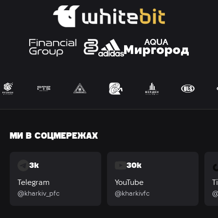
МИ В СОЦМЕРЕЖАХ
3k
30k
Telegram
YouTube
T
@kharkiv_pfc
@kharkivfc
@