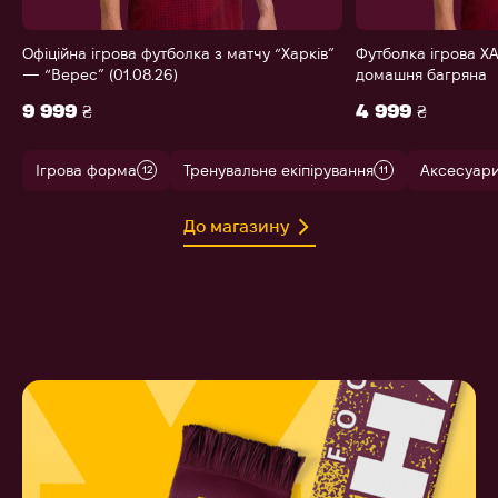
Офіційна ігрова футболка з матчу “Харків”
Футболка ігрова ХА
— “Верес” (01.08.26)
домашня багряна
9 999 ₴
4 999 ₴
Ігрова форма
Тренувальне екіпірування
Аксесуар
12
11
До магазину