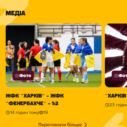
МЕДІА
Фото
Фо
ЖФК "ХАРКІВ" - ЖФК
"ХАРКІВ"
"ФЕНЕРБАХЧЕ" - 1:2
23 годи
14 годин тому
19
Переглянути більше