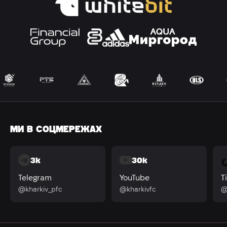
МИ В СОЦМЕРЕЖАХ
3k
30k
Telegram
YouTube
T
@kharkiv_pfc
@kharkivfc
@