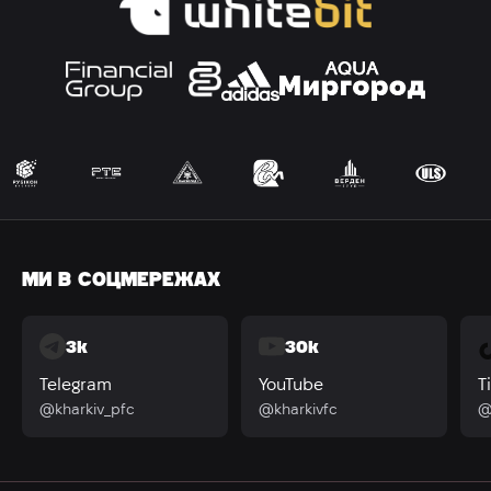
МИ В СОЦМЕРЕЖАХ
3k
30k
Telegram
YouTube
T
@kharkiv_pfc
@kharkivfc
@