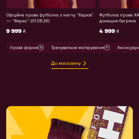
Офіційна ігрова футболка з матчу “Харків”
Футболка ігрова ХА
— “Верес” (01.08.26)
домашня багряна
9 999 ₴
4 999 ₴
Ігрова форма
Тренувальне екіпірування
Аксесуар
12
11
До магазину