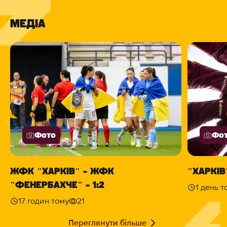
МЕДІА
Фото
Фо
ЖФК "ХАРКІВ" - ЖФК
"ХАРКІВ"
"ФЕНЕРБАХЧЕ" - 1:2
1 день т
17 годин тому
21
Переглянути більше