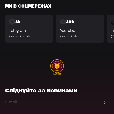
МИ В СОЦМЕРЕЖАХ
3k
30k
Telegram
YouTube
T
@kharkiv_pfc
@kharkivfc
@
Слідкуйте за новинами