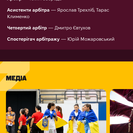
Асистенти арбітра
— Ярослав Трехліб, Тарас
Клименко
Четвертий арбітр
— Дмитро Євтухов
Спостерігач арбітражу
— Юрій Можаровський
МЕДІА