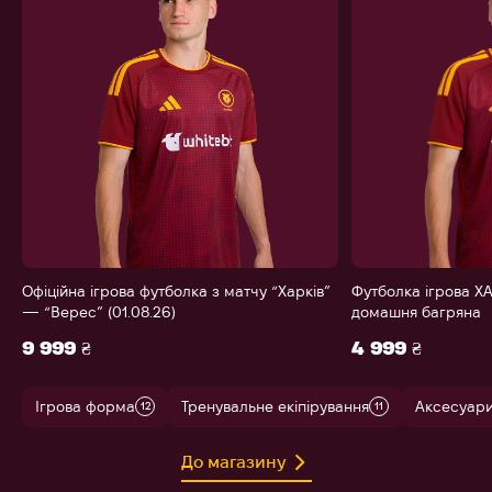
Офіційна ігрова футболка з матчу “Харків”
Футболка ігрова ХА
— “Верес” (01.08.26)
домашня багряна
9 999 ₴
4 999 ₴
Ігрова форма
Тренувальне екіпірування
Аксесуар
12
11
До магазину