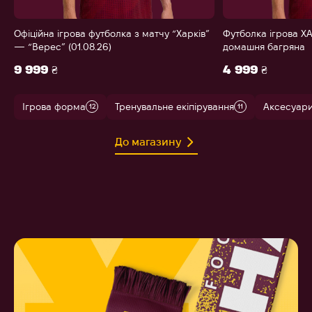
Офіційна ігрова футболка з матчу “Харків”
Футболка ігрова ХА
— “Верес” (01.08.26)
домашня багряна
9 999 ₴
4 999 ₴
Ігрова форма
Тренувальне екіпірування
Аксесуар
12
11
До магазину