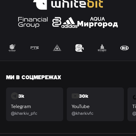
МИ В СОЦМЕРЕЖАХ
3k
30k
Telegram
YouTube
T
@kharkiv_pfc
@kharkivfc
@