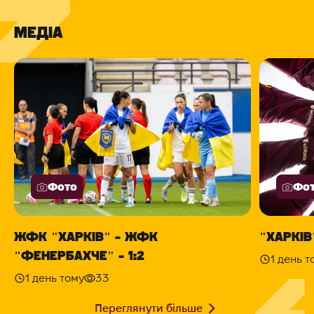
МЕДІА
Фото
Фо
ЖФК "ХАРКІВ" - ЖФК
"ХАРКІВ"
"ФЕНЕРБАХЧЕ" - 1:2
1 день т
1 день тому
33
Переглянути більше