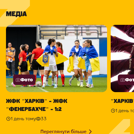
МЕДІА
Фото
Фо
ЖФК "ХАРКІВ" - ЖФК
"ХАРКІВ"
"ФЕНЕРБАХЧЕ" - 1:2
1 день т
1 день тому
33
Переглянути більше