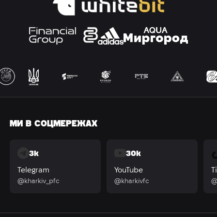
МИ В СОЦМЕРЕЖАХ
3k
30k
Telegram
YouTube
T
@kharkiv_pfc
@kharkivfc
@