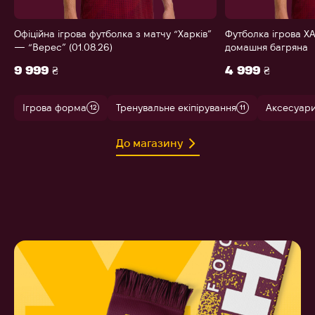
Офіційна ігрова футболка з матчу “Харків”
Футболка ігрова ХА
— “Верес” (01.08.26)
домашня багряна
9 999 ₴
4 999 ₴
Ігрова форма
Тренувальне екіпірування
Аксесуар
12
11
До магазину