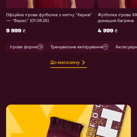
Офіційна ігрова футболка з матчу “Харків”
Футболка ігрова ХА
— “Верес” (01.08.26)
домашня багряна
9 999 ₴
4 999 ₴
Ігрова форма
Тренувальне екіпірування
Аксесуар
12
11
До магазину