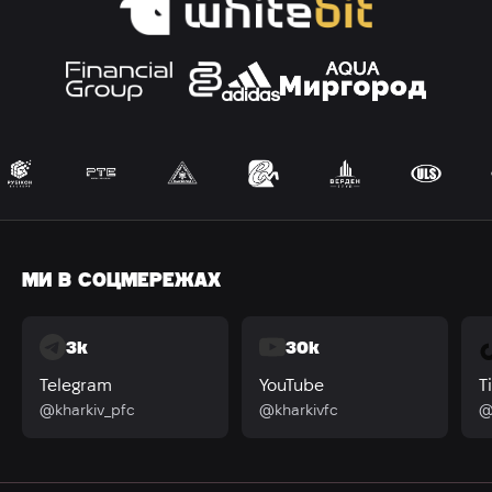
МИ В СОЦМЕРЕЖАХ
3k
30k
Telegram
YouTube
T
@kharkiv_pfc
@kharkivfc
@