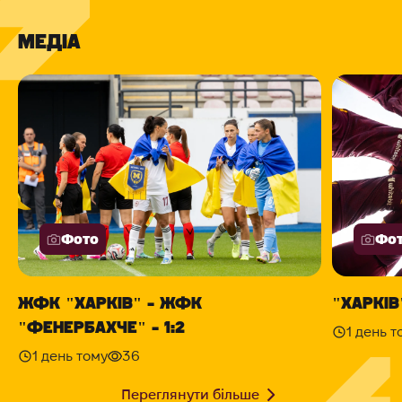
МЕДІА
Фото
Фо
ЖФК "ХАРКІВ" - ЖФК
"ХАРКІВ"
"ФЕНЕРБАХЧЕ" - 1:2
1 день т
1 день тому
36
Переглянути більше