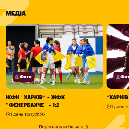
МЕДІА
Фото
Фо
ЖФК "ХАРКІВ" - ЖФК
"ХАРКІВ"
"ФЕНЕРБАХЧЕ" - 1:2
1 день т
1 день тому
36
Переглянути більше