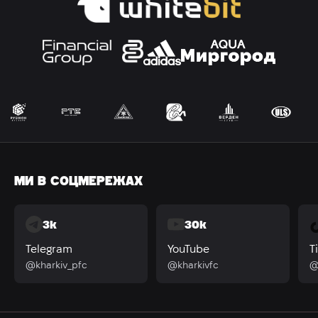
МИ В СОЦМЕРЕЖАХ
3k
30k
Telegram
YouTube
T
@kharkiv_pfc
@kharkivfc
@