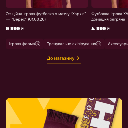
Офіційна ігрова футболка з матчу “Харків”
Футболка ігрова ХА
— “Верес” (01.08.26)
домашня багряна
9 999 ₴
4 999 ₴
Ігрова форма
Тренувальне екіпірування
Аксесуар
12
11
До магазину