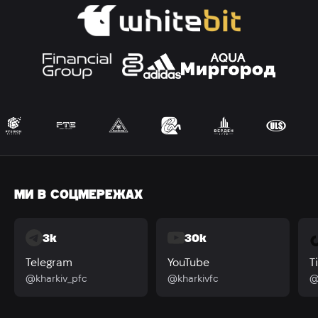
МИ В СОЦМЕРЕЖАХ
3k
30k
Telegram
YouTube
T
@kharkiv_pfc
@kharkivfc
@