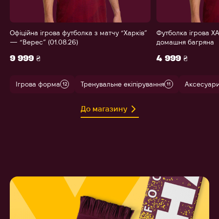
Офіційна ігрова футболка з матчу “Харків”
Футболка ігрова ХА
— “Верес” (01.08.26)
домашня багряна
9 999 ₴
4 999 ₴
Ігрова форма
Тренувальне екіпірування
Аксесуар
12
11
До магазину