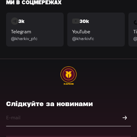
МИ В СОЦМЕРЕЖАХ
3k
30k
Telegram
YouTube
T
@kharkiv_pfc
@kharkivfc
@
Слідкуйте за новинами