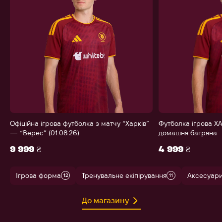
Офіційна ігрова футболка з матчу “Харків”
Футболка ігрова ХА
— “Верес” (01.08.26)
домашня багряна
9 999 ₴
4 999 ₴
Ігрова форма
Тренувальне екіпірування
Аксесуар
12
11
До магазину