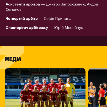
Асистенти арбітра
— Дмитро Запороженко, Андрій
Семенов
Четвертий арбітр
— Софія Причина
Спостерігач арбітражу
— Юрій Мосейчук
МЕДІА