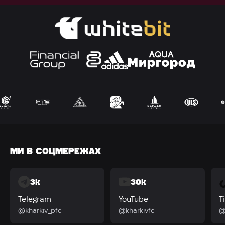
МИ В СОЦМЕРЕЖАХ
3k
30k
Telegram
YouTube
T
@kharkiv_pfc
@kharkivfc
@