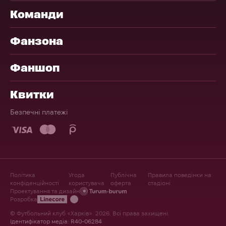
Команди
Фанзона
Фаншоп
Квитки
Безпечні платежі
Політика
Угода
Публічна
Правила поведінки на
конфіденційності
користувача
оферта
стадіоні
Проектування та дизайн
Розробка
© Футбольний клуб «Харків». 2026. Всі права захищені.
Ідентифікатор медіа: R40-06284