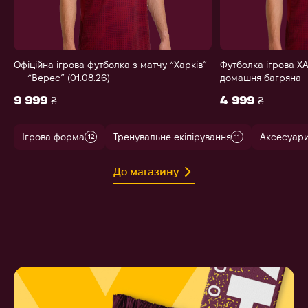
Офіційна ігрова футболка з матчу “Харків”
Футболка ігрова ХА
— “Верес” (01.08.26)
домашня багряна
9 999 ₴
4 999 ₴
Ігрова форма
Тренувальне екіпірування
Аксесуар
12
11
До магазину