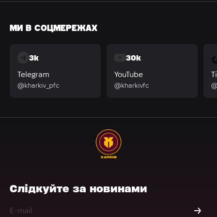
МИ В СОЦМЕРЕЖАХ
3k
30k
Telegram
YouTube
T
@kharkiv_pfc
@kharkivfc
@
Слідкуйте за новинами