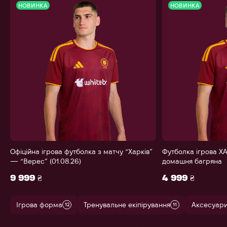
НОВИНКА
НОВИНКА
Офіційна ігрова футболка з матчу “Харків”
Футболка ігрова ХА
— “Верес” (01.08.26)
домашня багряна
9 999 ₴
4 999 ₴
Ігрова форма
Тренувальне екіпірування
Аксесуар
12
11