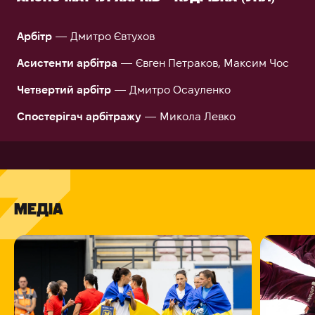
Арбітр
— Дмитро Євтухов
Асистенти арбітра
— Євген Петраков, Максим Чос
Четвертий арбітр
— Дмитро Осауленко
Спостерігач арбітражу
— Микола Левко
МЕДІА