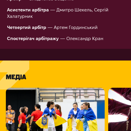
Асистенти арбітра
— Дмитро Шекель, Сергій
Халатурник
Четвертий арбітр
— Артем Гординський
Спостерігач арбітражу
— Олександр Кран
МЕДІА