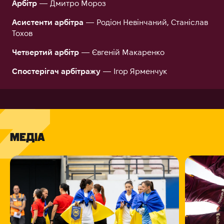
Арбітр
— Дмитро Мороз
Асистенти арбітра
— Родіон Невінчаний, Станіслав
Тохов
Четвертий арбітр
— Євгеній Макаренко
Спостерігач арбітражу
— Ігор Ярменчук
МЕДІА