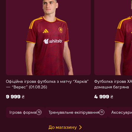
Офіційна ігрова футболка з матчу “Харків”
Футболка ігрова ХА
— “Верес” (01.08.26)
домашня багряна
9 999 ₴
4 999 ₴
Ігрова форма
Тренувальне екіпірування
Аксесуар
12
11
До магазину