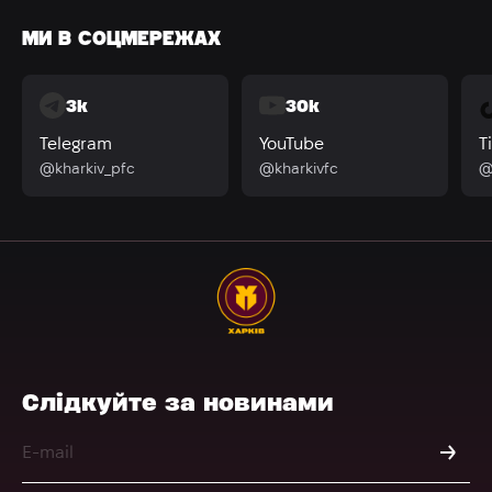
МИ В СОЦМЕРЕЖАХ
3k
30k
Telegram
YouTube
T
@kharkiv_pfc
@kharkivfc
@
Слідкуйте за новинами