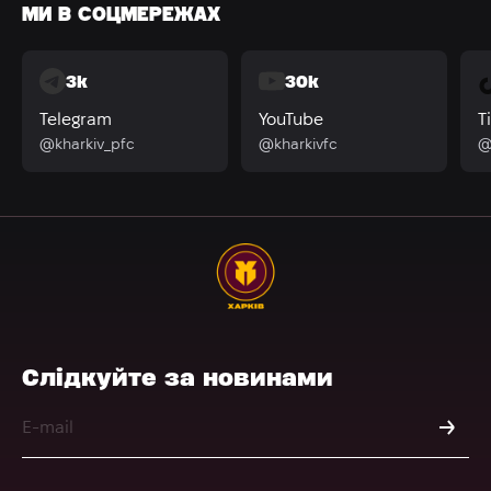
МИ В СОЦМЕРЕЖАХ
3k
30k
Telegram
YouTube
T
@kharkiv_pfc
@kharkivfc
@
Слідкуйте за новинами