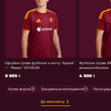
Офіційна ігрова футболка з матчу “Харків”
Футболка ігрова ХА
— “Верес” (01.08.26)
домашня багряна
9 999 ₴
4 999 ₴
Ігрова форма
Тренувальне екіпірування
Аксесуар
12
11
До магазину