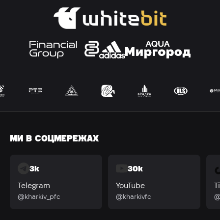
МИ В СОЦМЕРЕЖАХ
3k
30k
Telegram
YouTube
T
@kharkiv_pfc
@kharkivfc
@