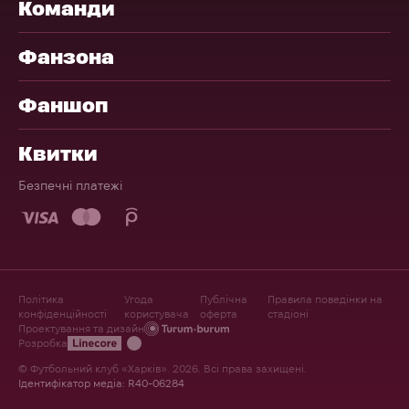
Команди
Фанзона
Фаншоп
Квитки
Безпечні платежі
Політика
Угода
Публічна
Правила поведінки на
конфіденційності
користувача
оферта
стадіоні
Проектування та дизайн
Розробка
© Футбольний клуб «Харків». 2026. Всі права захищені.
Ідентифікатор медіа: R40-06284