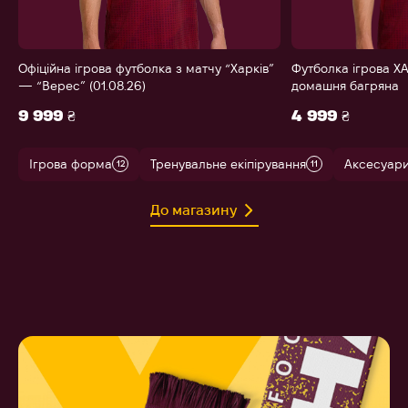
Офіційна ігрова футболка з матчу “Харків”
Футболка ігрова ХА
— “Верес” (01.08.26)
домашня багряна
9 999 ₴
4 999 ₴
Ігрова форма
Тренувальне екіпірування
Аксесуар
12
11
До магазину