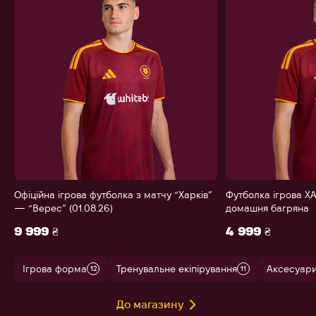
Офіційна ігрова футболка з матчу “Харків”
Футболка ігрова ХА
— “Верес” (01.08.26)
домашня багряна
9 999 ₴
4 999 ₴
Ігрова форма
Тренувальне екіпірування
Аксесуар
12
11
До магазину