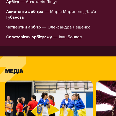
Арбітр
— Анастасія Ліщук
Асистенти арбітра
— Марія Маринець, Дар'я
Губанова
Четвертий арбітр
— Олександра Лещенко
Спостерігач арбітражу
— Іван Бондар
МЕДІА