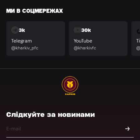
МИ В СОЦМЕРЕЖАХ
3k
30k
Telegram
YouTube
T
@kharkiv_pfc
@kharkivfc
@
Слідкуйте за новинами