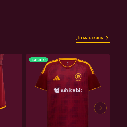
До магазину
НОВИНКА
НОВ