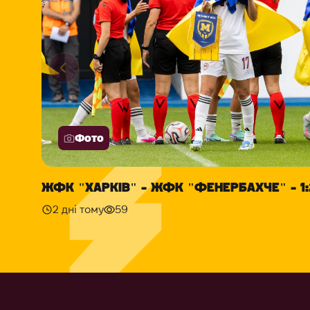
Фото
ЖФК "ХАРКІВ" - ЖФК "ФЕНЕРБАХЧЕ" - 1:
2 дні тому
59