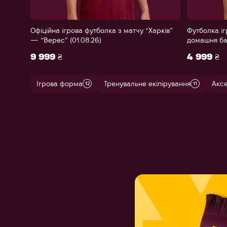
Офіційна ігрова футболка з матчу “Харків”
Футболка іг
— “Верес” (01.08.26)
домашня ба
9 999 ₴
4 999 ₴
Ігрова форма
Тренувальне екіпірування
Акс
12
11