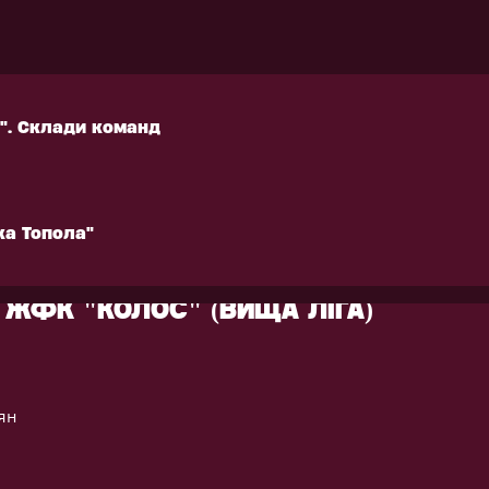
ка Топола"
лодимира Мельника
". Склади команд
". Склади команд
ка Топола"
стика
Огляд
ка Топола"
 ЖФК "КОЛОС" (ВИЩА ЛІГА)
ян