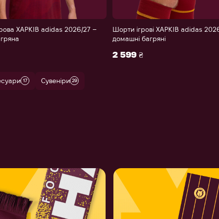
рова ХАРКІВ adidas 2026/27 –
Шорти ігрові ХАРКІВ adidas 202
гряна
домашні багряні
XS
S
M
L
XL
2XL
XS
S
M
L
XL
2 599 ₴
есуари
Сувеніри
17
29