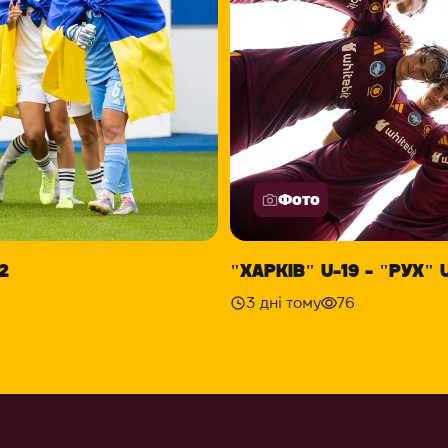
Фото
2
"ХАРКІВ" U-19 - "РУХ" U
3 дні тому
76