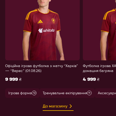
Офіційна ігрова футболка з матчу “Харків”
Футболка ігрова ХА
— “Верес” (01.08.26)
домашня багряна
9 999 ₴
4 999 ₴
Ігрова форма
Тренувальне екіпірування
Аксесуар
12
11
До магазину