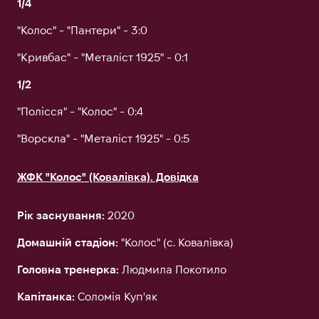
1/4
"Колос" - "Пантери" - 3:0
"Кривбас" - "Металіст 1925" - 0:1
1/2
"Полісся" - "Колос" - 0:4
"Ворскла" - "Металіст 1925" - 0:5
ЖФК "Колос" (Ковалівка). Довідка
Рік заснування:
2020
Домашній стадіон:
"Колос" (с. Ковалівка)
Головна тренерка:
Людмила Покотило
Капітанка:
Соломія Куп'як