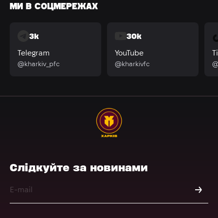
МИ В СОЦМЕРЕЖАХ
3k
30k
Telegram
YouTube
T
@kharkiv_pfc
@kharkivfc
@
Слідкуйте за новинами