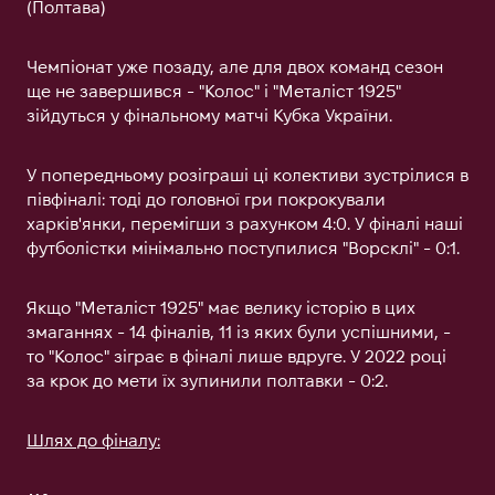
(Полтава)
Чемпіонат уже позаду, але для двох команд сезон
ще не завершився - "Колос" і "Металіст 1925"
зійдуться у фінальному матчі Кубка України.
У попередньому розіграші ці колективи зустрілися в
півфіналі: тоді до головної гри покрокували
харків'янки, перемігши з рахунком 4:0. У фіналі наші
футболістки мінімально поступилися "Ворсклі" - 0:1.
Якщо "Металіст 1925" має велику історію в цих
змаганнях - 14 фіналів, 11 із яких були успішними, -
то "Колос" зіграє в фіналі лише вдруге. У 2022 році
за крок до мети їх зупинили полтавки - 0:2.
Шлях до фіналу: