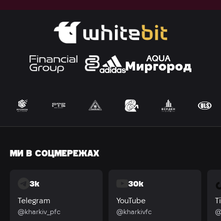
МИ В СОЦМЕРЕЖАХ
3k
30k
Telegram
YouTube
T
@kharkiv_pfc
@kharkivfc
@