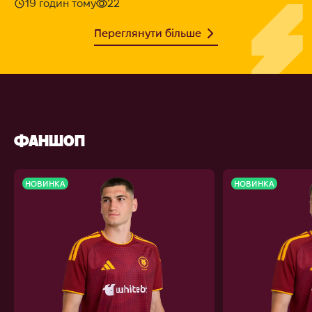
19 годин тому
22
Переглянути більше
ФАНШОП
НОВИНКА
НОВИНКА