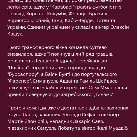
Цікаво, що колектив має широке представництво
легіонерів, адже у "Карабасі" грають футболісти з
Польщі, Хорватії, Колумбії, Франції, Бразилії,
Чорногорії, Іспанії, Гани, Кабо-Верде, Литви та
України. Єдиним українцем у складі є вінгер Олексій
Кащук.
Цього трансферного вікна команда суттєво
оновилася, адже її покинув цілий ряд гравців.
Бразилець Леандро Андраде перейшов до
"Полісся". Торал Байрамов приєднався до
"Бурсаспору", а Баіян Бунтіч до португальского
"Фаренсе". Еммануель Аддаї та Раміль Шейдаєв
поки клубів не знайшли,окрім того Семі Ммає після
оренди повернувся до загребського "Динамо"
Проте у команди вже є достатньо надбань: захисник
Бруно Ланга, захисник Реналдо Сефас, голкіпер
Мартін Зломісліч, нападник Закарія Саво,
півзахисник Самуель Лобату та вінгер Жалі Муаддіб.