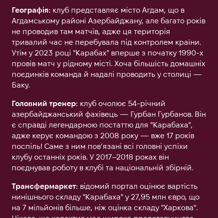
Географія:
клуб представляє місто Агдам, що в
Агдамському районі Азербайджану, але багато років
не проводив там матчів, адже ця територія
тривалий час не перебувала під контролем країни.
Утім у 2023 році "Карабах" вперше з початку 1990-х
провів матч у рідному місті. Хоча більшість домашніх
поєдинків команда й надалі проводить у столиці —
Баку.
Головний тренер:
клуб очолює 54-річний
азербайджанський фахівець — Гурбан Гурбанов. Він
є справді легендарною постаттю для "Карабаха",
адже керує командою з 2008 року — вже 17 років
поспіль! Саме з ним пов’язані всі головні успіхи
клубу останніх років. У 2017–2018 роках він
поєднував роботу в клубі та національній збірній.
Трансфермаркет:
відомий портал оцінює вартість
нинішнього складу "Карабаха" у 27,95 млн євро, що
на 7 мільйонів більше, ніж оцінка складу "Харкова".