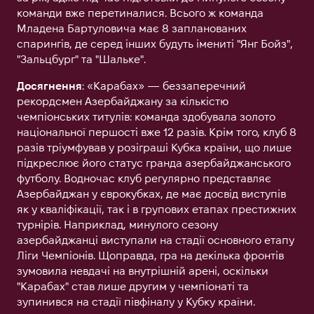
команди вже перетиналися. Всього ж команда
Младена Бартуловича має 8 запланованих
спарингів, де серед інших будуть імениті "Янг Бойз",
"Зальцбург" та "Шальке".
Досягнення
: «Карабах» — беззаперечний
рекордсмен Азербайджану за кількістю
чемпіонських титулів: команда здобувала золото
національної першості вже 12 разів. Крім того, клуб 8
разів тріумфував у розіграші Кубка країни, що лише
підкреслює його статус гранда азербайджанського
футболу. Водночас клуб регулярно представляє
Азербайджан у єврокубках, де має досвід виступів
як у кваліфікації, так і в групових етапах престижних
турнірів. Наприклад, минулого сезону
азербайджанці виступали на стадії основного етапу
Ліги Чемпіонів. Щоправда, гра на декілька фронтів
зумовила невдачі на внутрішній арені, оскільки
"Карабах" став лише другим у чемпіонаті та
зупинився на стадії півфіналу у Кубку країни.