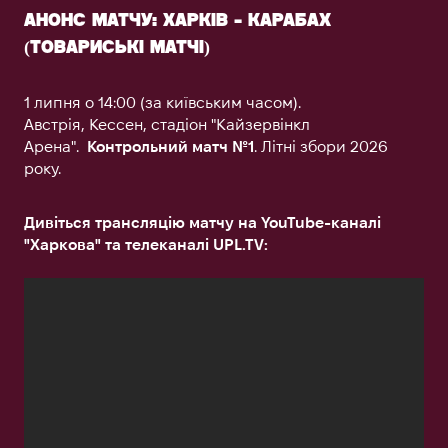
АНОНС МАТЧУ: ХАРКІВ - КАРАБАХ
(ТОВАРИСЬКІ МАТЧІ)
1 липня о 14:00 (за київським часом).
Австрія, Кессен, стадіон "Кайзервінкл
Арена".
Контрольний матч №1
. Літні збори 2026
року.
Дивіться трансляцію матчу на YouTube-каналі
"Харкова" та телеканалі UPL.TV: