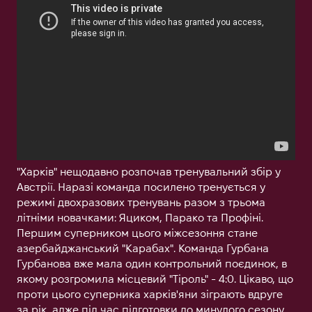
"Харків" нещодавно розпочав тренувальний збір у
Австрії. Наразі команда посилено тренується у
режимі двохразових тренувань разом з трьома
літніми новачками: Яциком, Парако та Профіні.
Першим суперником цього міжсезоння стане
азербайджанський "Карабах". Команда Гурбана
Гурбанова вже мала один контрольний поєдинок, в
якому розгромила місцевий "Тіроль" - 4:0. Цікаво, що
проти цього суперника харків'яни зіграють вдруге
за рік, адже під час підготовки до минулого сезону