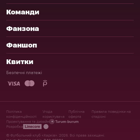
Команди
Фанзона
Фаншоп
Квитки
Безпечні платежі
Політика
Угода
Публічна
Правила поведінки на
конфіденційності
користувача
оферта
стадіоні
Проектування та дизайн
Розробка
© Футбольний клуб «Харків». 2026. Всі права захищені.