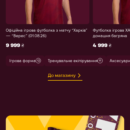
Офіційна ігрова футболка з матчу “Харків”
Футболка ігрова ХА
— “Верес” (01.08.26)
домашня багряна
9 999 ₴
4 999 ₴
Ігрова форма
Тренувальне екіпірування
Аксесуар
12
11
До магазину