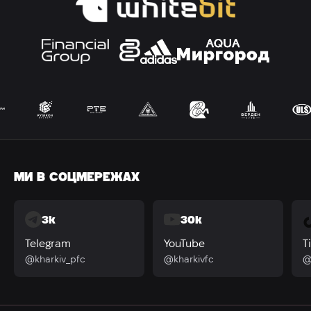
МИ В СОЦМЕРЕЖАХ
3k
30k
Telegram
YouTube
T
@kharkiv_pfc
@kharkivfc
@