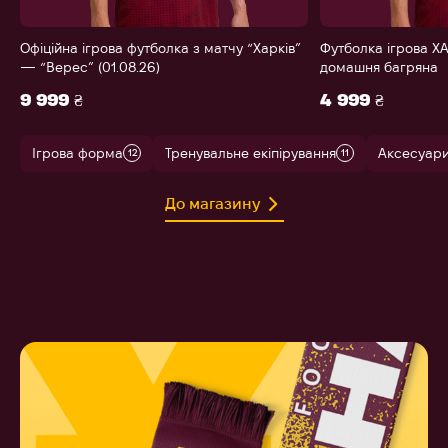
Офіційна ігрова футболка з матчу “Харків”
Футболка ігрова ХА
— “Верес” (01.08.26)
домашня багряна
9 999 ₴
4 999 ₴
Ігрова форма
Тренувальне екіпірування
Аксесуар
12
11
До магазину