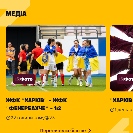
МЕДІА
Фото
Фо
ЖФК "ХАРКІВ" - ЖФК
"ХАРКІВ"
"ФЕНЕРБАХЧЕ" - 1:2
1 день т
22 години тому
23
Переглянути більше