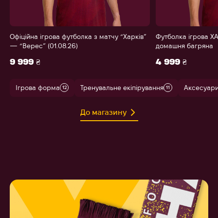
Офіційна ігрова футболка з матчу “Харків”
Футболка ігрова ХА
— “Верес” (01.08.26)
домашня багряна
9 999 ₴
4 999 ₴
Ігрова форма
Тренувальне екіпірування
Аксесуар
12
11
До магазину