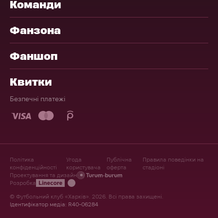
Команди
Фанзона
Фаншоп
Квитки
Безпечні платежі
Політика
Угода
Публічна
Правила поведінки на
конфіденційності
користувача
оферта
стадіоні
Проектування та дизайн
Розробка
© Футбольний клуб «Харків». 2026. Всі права захищені.
Ідентифікатор медіа: R40-06284