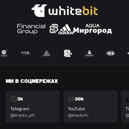
МИ В СОЦМЕРЕЖАХ
3k
30k
Telegram
YouTube
T
@kharkiv_pfc
@kharkivfc
@