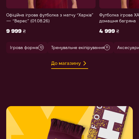
Офіційна ігрова футболка з матчу “Харків”
Футболка ігрова ХА
— “Верес” (01.08.26)
домашня багряна
9 999 ₴
4 999 ₴
Ігрова форма
Тренувальне екіпірування
Аксесуар
12
11
До магазину