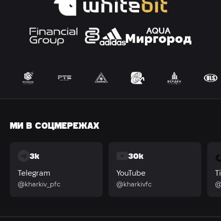
МИ В СОЦМЕРЕЖАХ
3k
30k
Telegram
YouTube
T
@kharkiv_pfc
@kharkivfc
@