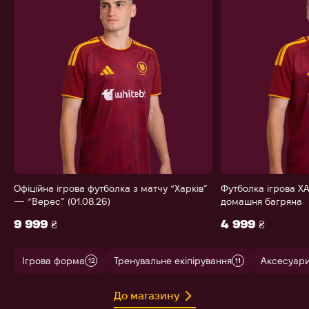
Офіційна ігрова футболка з матчу “Харків”
Футболка ігрова ХА
— “Верес” (01.08.26)
домашня багряна
9 999 ₴
4 999 ₴
Ігрова форма
Тренувальне екіпірування
Аксесуар
12
11
До магазину