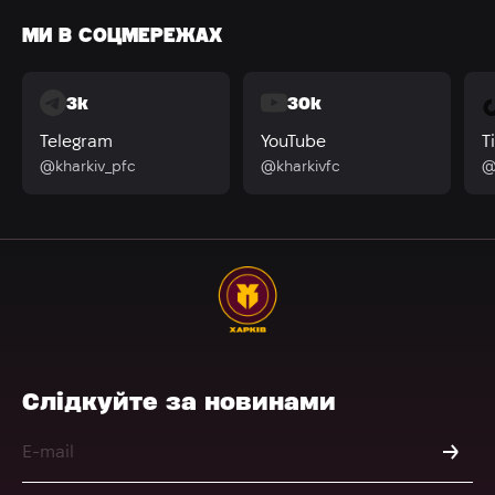
МИ В СОЦМЕРЕЖАХ
3k
30k
Telegram
YouTube
T
@kharkiv_pfc
@kharkivfc
@
Слідкуйте за новинами