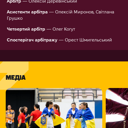
Арбітр
— Олексій Деревінський
Асистенти арбітра
— Олексій Миронов, Світлана
Грушко
Четвертий арбітр
— Олег Когут
Спостерігач арбітражу
— Орест Шмигельський
МЕДІА