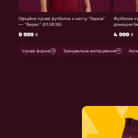
Офіційна ігрова футболка з матчу “Харків”
Футболка іг
— “Верес” (01.08.26)
домашня ба
9 999 ₴
4 999 ₴
Ігрова форма
Тренувальне екіпірування
Акс
12
11