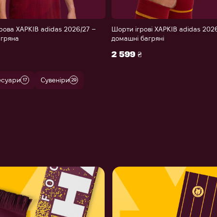
рова ХАРКІВ adidas 2026/27 –
Шорти ігрові ХАРКІВ adidas 202
гряна
домашні багряні
XS
S
M
L
XL
2XL
XS
S
M
L
XL
2 599 ₴
есуари
Сувеніри
17
29