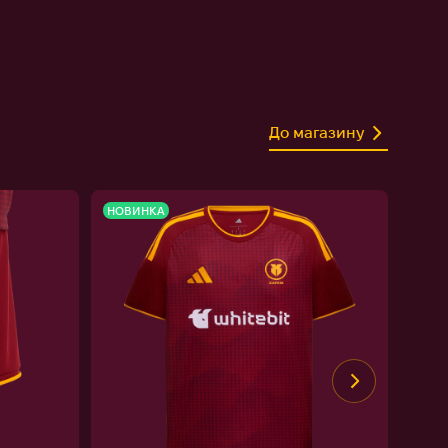
До магазину
НОВИНКА
НОВ