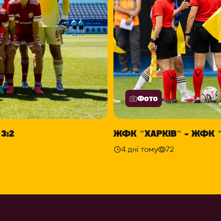
Фото
3:2
ЖФК "ХАРКІВ" - ЖФК "
4 дні тому
72