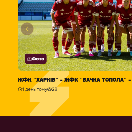
Фото
ЖФК "ХАРКІВ" - ЖФК "БАЧКА ТОПОЛА" - 
1 день тому
28