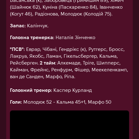
Басанська (к), Заборовець (Гринишин 89), Хімич
(Шайнюк 62), Куніна (Паскаренко 84), Іванченко
(Когут 46), Радіонова, Молодюк (Колодій 75).
Запас:
Калінчук.
Головна тренерка:
Наталія Зінченко
"ПСВ":
Еврар, Чібані, Гендрікс (к), Рутгерс, Бросс,
Лакруа, Якобс, Ламан, Гікельсбергер, Кальма,
Рейсберген.
2 тайм
: Алкемаде, Тріге, Шипперс,
Кайман, Фрейнс, Ренфурм, Фішер, Меекеленкамп,
ван де Санден, Марфо, Ріпа.
Головний тренер:
Каспер Курланд
Голи:
Молодюк 52 - Кальма 45+1, Марфо 50