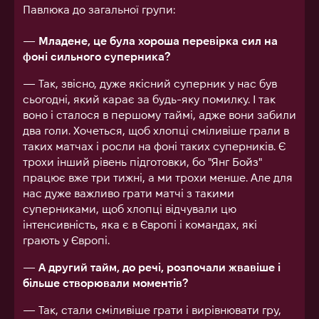
Павлюка до загальної групи:
— Младене, це була хороша перевірка сил на
фоні сильного суперника?
— Так, звісно, дуже якісний суперник у нас був
сьогодні, який карає за будь-яку помилку. І так
воно і сталося в першому таймі, адже вони забили
два голи. Хочеться, щоб хлопці сміливіше грали в
таких матчах і росли на фоні таких суперників. Є
трохи інший рівень підготовки, бо "Янг Бойз"
працює вже три тижні, а ми трохи менше. Але для
нас дуже важливо грати матчі з такими
суперниками, щоб хлопці відчували цю
інтенсивність, яка є в Європі і командах, які
грають у Європі.
— А другий тайм, до речі, розпочали жвавіше і
більше створювали моментів?
— Так, стали сміливіше грати і вирівнювати гру,