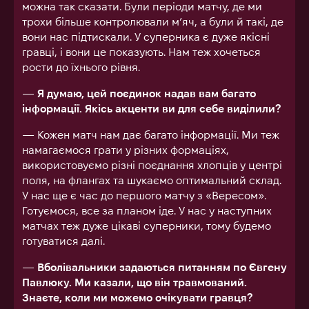
можна так сказати. Були періоди матчу, де ми
трохи більше контролювали м’яч, а були й такі, де
вони нас підтискали. У суперника є дуже якісні
гравці, і вони це показують. Нам теж хочеться
рости до їхнього рівня.
— Я думаю, цей поєдинок надав вам багато
інформації. Якісь акценти ви для себе виділили?
— Кожен матч нам дає багато інформації. Ми теж
намагаємося грати у різних формаціях,
використовуємо різні поєднання хлопців у центрі
поля, на флангах та шукаємо оптимальний склад.
У нас ще є час до першого матчу з «Вересом».
Готуємося, все за планом іде. У нас у наступних
матчах теж дуже цікаві суперники, тому будемо
готуватися далі.
— Вболівальники задаються питанням по Євгену
Павлюку. Ми казали, що він травмований.
Знаєте, коли ми можемо очікувати гравця?