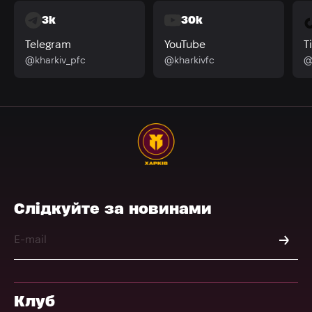
3k
30k
Telegram
YouTube
T
@kharkiv_pfc
@kharkivfc
@
Слідкуйте за новинами
Клуб