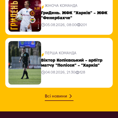
ЖІНОЧА КОМАНДА
ГриДень. ЖФК "Харків" - ЖФК
"Фенербахче"
05.08.2026, 08:00
201
ПЕРША КОМАНДА
Віктор Копієвський - арбітр
матчу "Полісся" - "Харків"
04.08.2026, 21:30
128
Всі новини