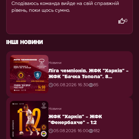
Сподіваюсь команда вийде на свій справжній
рівень, поки щось сумно.
0
ІНШІ НОВИНИ
Новини
Ліга чемпіонів. ЖФК "Харків" -
ЖФК "Бачка Топола". 8
серпня...
06.08.2026 16:30
85
Новини
ЖФК "Харків" - ЖФК
"Фенербахче" - 1:2
05.08.2026 16:00
182