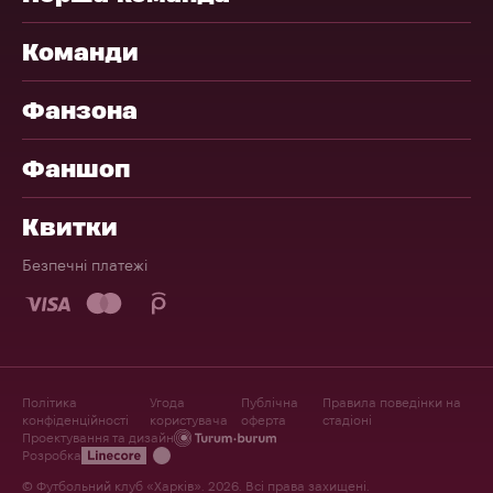
Команди
Фанзона
Фаншоп
Квитки
Безпечні платежі
Політика
Угода
Публічна
Правила поведінки на
конфіденційності
користувача
оферта
стадіоні
Проектування та дизайн
Розробка
© Футбольний клуб «Харків». 2026. Всі права захищені.