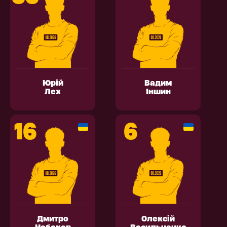
Юрій
Вадим
Лех
Іншин
16
6
Дмитро
Олексій