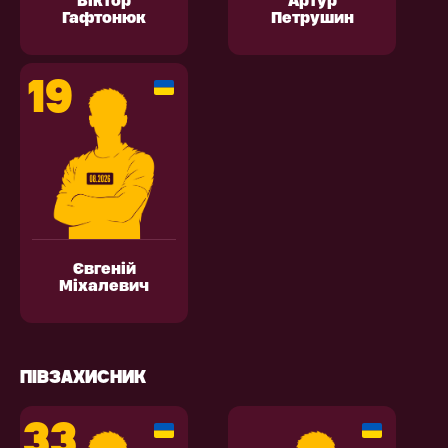
Віктор
Артур
Гафтонюк
Петрушин
19
Євгеній
Міхалевич
ПІВЗАХИСНИК
33