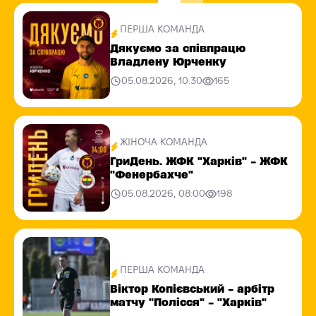
ПЕРША КОМАНДА
Дякуємо за співпрацю
Владлену Юрченку
05.08.2026, 10:30
165
ЖІНОЧА КОМАНДА
ГриДень. ЖФК "Харків" - ЖФК
"Фенербахче"
05.08.2026, 08:00
198
ПЕРША КОМАНДА
Віктор Копієвський - арбітр
матчу "Полісся" - "Харків"