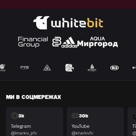
МИ В СОЦМЕРЕЖАХ
3k
30k
Telegram
YouTube
T
@kharkiv_pfc
@kharkivfc
@