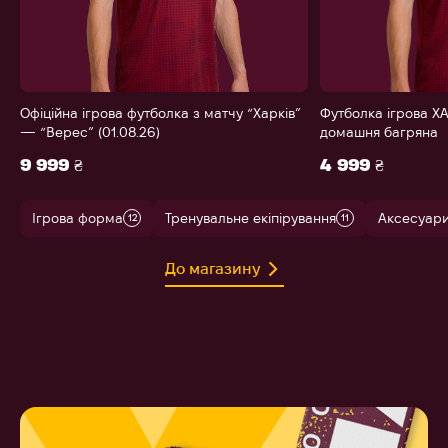
Офіційна ігрова футболка з матчу “Харків”
Футболка ігрова ХА
— “Верес” (01.08.26)
домашня багряна
9 999 ₴
4 999 ₴
Ігрова форма
Тренувальне екіпірування
Аксесуар
12
11
До магазину