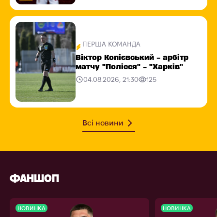
ПЕРША КОМАНДА
Віктор Копієвський - арбітр
матчу "Полісся" - "Харків"
04.08.2026, 21:30
125
Всі новини
ФАНШОП
НОВИНКА
НОВИНКА