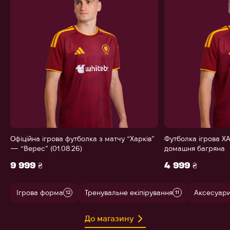
Офіційна ігрова футболка з матчу “Харків”
Футболка ігрова ХА
— “Верес” (01.08.26)
домашня багряна
9 999 ₴
4 999 ₴
Ігрова форма
Тренувальне екіпірування
Аксесуар
12
11
До магазину