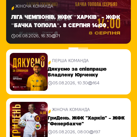
ЖІНОЧА КОМАНДА
ЛІГА ЧЕМПІОНІВ. ЖФК "ХАРКІВ" - ЖФК
"БАЧКА ТОПОЛА". 8 СЕРПНЯ 14:00
06.08.2026, 16:30
71
ПЕРША КОМАНДА
Дякуємо за співпрацю
Владлену Юрченку
05.08.2026, 10:30
164
ЖІНОЧА КОМАНДА
ГриДень. ЖФК "Харків" - ЖФК
"Фенербахче"
05.08.2026, 08:00
197