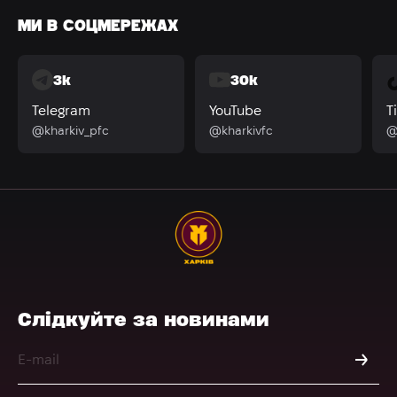
МИ В СОЦМЕРЕЖАХ
3k
30k
Telegram
YouTube
T
@kharkiv_pfc
@kharkivfc
@
Слідкуйте за новинами