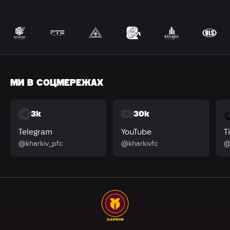
МИ В СОЦМЕРЕЖАХ
3k
30k
Telegram
YouTube
T
@kharkiv_pfc
@kharkivfc
@