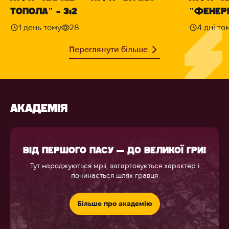
ТОПОЛА" - 3:2
"ФЕНЕРБ
1 день тому
28
4 дні то
Переглянути більше
АКАДЕМІЯ
ВІД ПЕРШОГО ПАСУ — ДО ВЕЛИКОЇ ГРИ!
Тут народжуються мрії, загартовується характер і
починається шлях гравця
Більше про академію