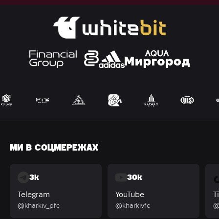
МИ В СОЦМЕРЕЖАХ
3k
30k
Telegram
YouTube
T
@kharkiv_pfc
@kharkivfc
@