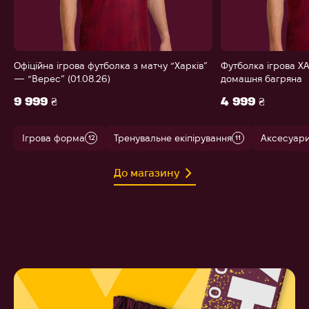
Офіційна ігрова футболка з матчу “Харків”
Футболка ігрова ХА
— “Верес” (01.08.26)
домашня багряна
9 999 ₴
4 999 ₴
Ігрова форма
Тренувальне екіпірування
Аксесуар
12
11
До магазину