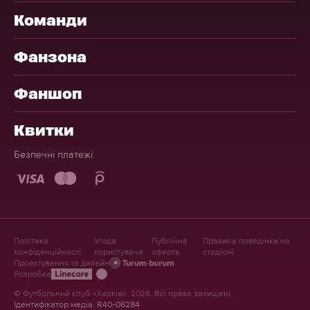
Команди
Фанзона
Фаншоп
Квитки
Безпечні платежі
Політика
Угода
Публічна
Правила поведінки на
конфіденційності
користувача
оферта
стадіоні
Проектування та дизайн
Розробка
© Футбольний клуб «Харків». 2026. Всі права захищені.
Ідентифікатор медіа: R40-06284