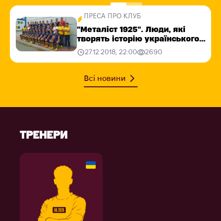
ПРЕСА ПРО КЛУБ
"Металіст 1925". Люди, які
творять історію українського
футболу
27.12.2018, 22:00
2690
Всі новини
ТРЕНЕРИ