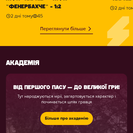
"ФЕНЕРБАХЧЕ" - 1:2
2 дні то
2 дні тому
45
Переглянути більше
АКАДЕМІЯ
ВІД ПЕРШОГО ПАСУ — ДО ВЕЛИКОЇ ГРИ!
Тут народжуються мрії, загартовується характер і
починається шлях гравця
Більше про академію