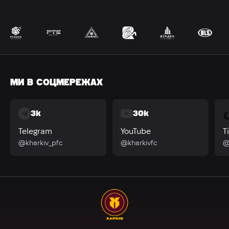
МИ В СОЦМЕРЕЖАХ
3k
30k
Telegram
YouTube
T
@kharkiv_pfc
@kharkivfc
@