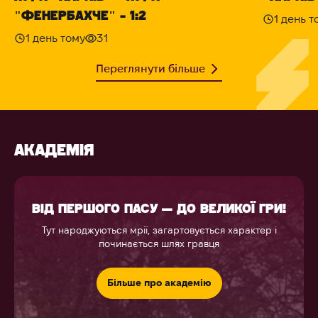
"ФЕНЕРБАХЧЕ" - 1:2
1 день т
1 день тому
31
Переглянути більше
АКАДЕМІЯ
ВІД ПЕРШОГО ПАСУ — ДО ВЕЛИКОЇ ГРИ!
Тут народжуються мрії, загартовується характер і
починається шлях гравця
Більше про академію