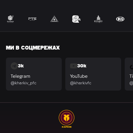
МИ В СОЦМЕРЕЖАХ
3k
30k
Telegram
YouTube
T
@kharkiv_pfc
@kharkivfc
@