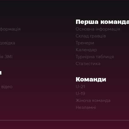
Перша команд
нформація
Основна інформація
Склад гравців
довідка
Тренери
Календар
ія ЗМІ
Турнірна таблиця
Статистика
и
Команди
 відео
U-21
U-19
Жіноча команда
Незламні