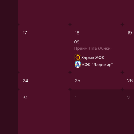
17
18
19
09
Прайм Ліга (Жінки)
Харків ЖФК
ЖФК "Ладомир"
24
25
26
31
1
2