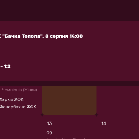
ср
чт
пт
 1:2
30
31
 "Бачка Топола". 8 серпня 14:00
08
 "Бачка Топола". 8 серпня 14:00
Прайм Ліга (Жінки)
Харків ЖФК
 1:2
ЖФК "Сістерс"
 1:2
6
7
а Чемпіонів (Жінки)
Харків ЖФК
Фенербахче ЖФК
13
14
09