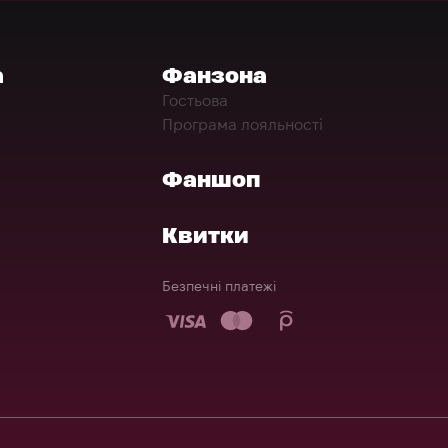
а
Фанзона
Гостьова
Програма лояльності
Фаншоп
Квитки
Безпечні платежі