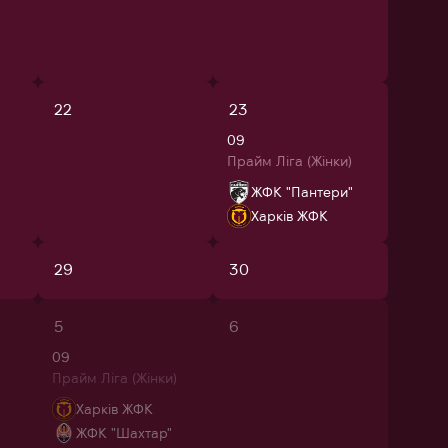
22
23
09
Прайм Ліга (Жінки)
ЖФК "Пантери"
Харків ЖФК
29
30
5
6
09
Прайм Ліга (Жінки)
Харків ЖФК
ЖФК "Шахтар"