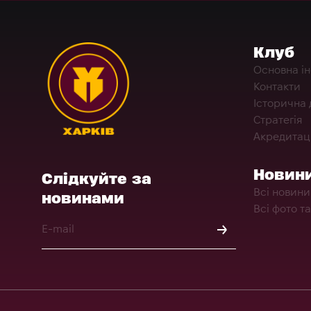
Клуб
Основна і
Контакти
Історична 
Стратегія
Акредитац
Новин
Слідкуйте за
Всі новини
новинами
Всі фото та