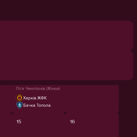
сб
нд
1
2
8
9
11
Ліга Чемпіонів (Жінки)
Харків ЖФК
Бачка Топола
15
16