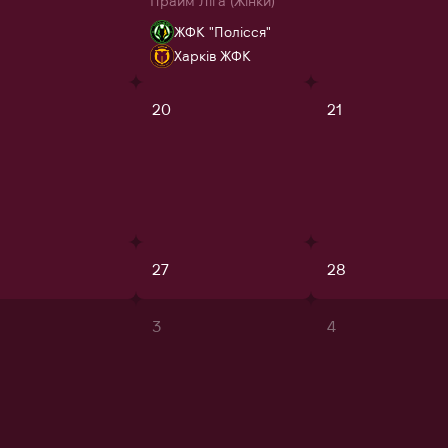
Прайм Ліга (Жінки)
ЖФК "Полісся"
Харків ЖФК
20
21
27
28
3
4