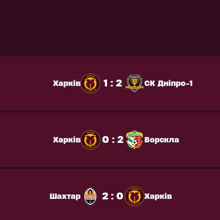
1 : 2
Харків
СК Дніпро-1
0 : 2
Харків
Ворскла
2 : 0
Шахтар
Харків