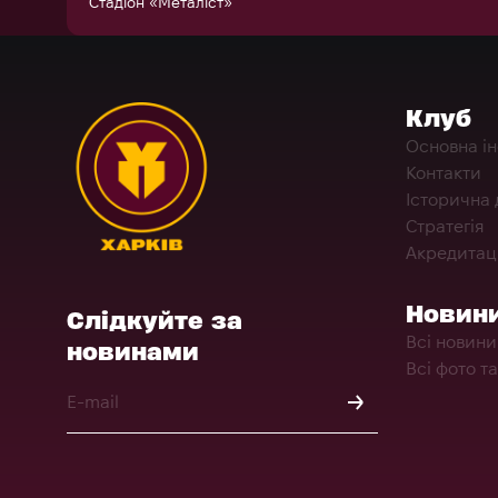
Стадіон «Металіст»
Клуб
Основна і
Контакти
Історична 
Стратегія
Акредитац
Новин
Слідкуйте за
Всі новини
новинами
Всі фото та