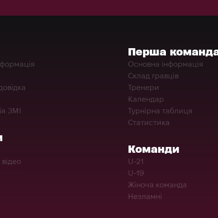
Перша команд
нформація
Основна інформація
Склад гравців
довідка
Тренери
Календар
ія ЗМІ
Турнірна таблиця
Статистика
и
Команди
 відео
U-21
U-19
Жіноча команда
Незламні